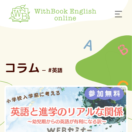
コラム
－ #英語