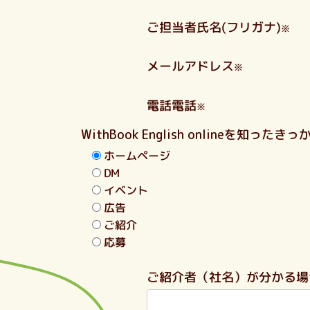
ご担当者氏名(フリガナ)
※
メールアドレス
※
電話電話
※
WithBook English onlineを知ったきっ
ホームページ
DM
イベント
広告
ご紹介
応募
ご紹介者（社名）が分かる場