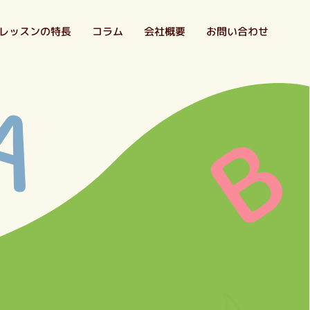
レッスンの特長
お問い合わせ
会社概要
コラム