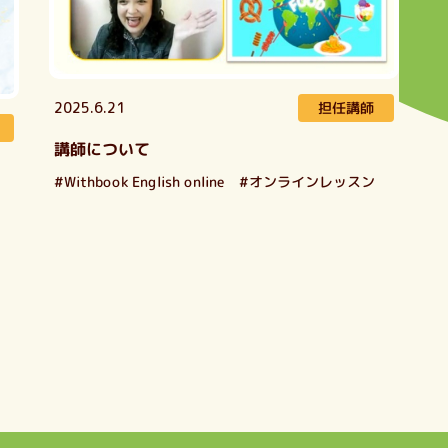
担任講師
2025.6.21
講師について
#Withbook English online
#オンラインレッスン